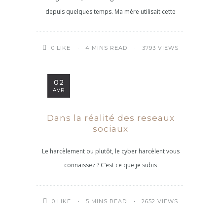
depuis quelques temps. Ma mère utilisait cette
4 MINS READ
3793 VIEWS
0
LIKE
02
AVR
Dans la réalité des reseaux
sociaux
Le harcèlement ou plutôt, le cyber harcèlent vous
connaissez ? C’est ce que je subis
5 MINS READ
2652 VIEWS
0
LIKE