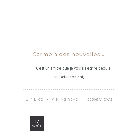
Carmela des nouvelles …
C’est un article que je voulais écrire depuis
un petit moment,
4 MINS READ
50606 VIEWS
1
LIKE
17
AOÛT