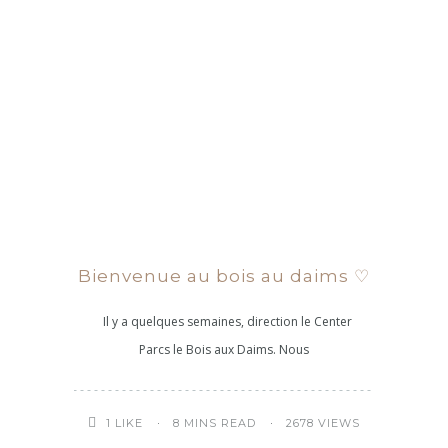
Bienvenue au bois au daims ♡
Il y a quelques semaines, direction le Center
Parcs le Bois aux Daims. Nous
8 MINS READ
2678 VIEWS
1
LIKE