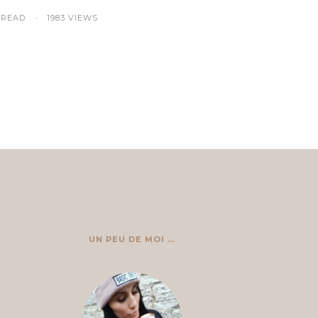
 READ
1983 VIEWS
UN PEU DE MOI …