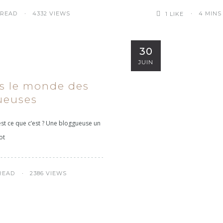
 READ
4332 VIEWS
4 MINS
1
LIKE
30
JUIN
s le monde des
ueuses
est ce que c’est ? Une bloggueuse un
ot
READ
2386 VIEWS