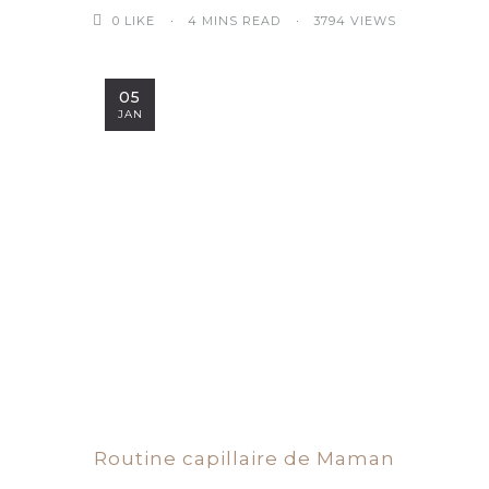
4 MINS READ
3794 VIEWS
0
LIKE
05
JAN
Routine capillaire de Maman