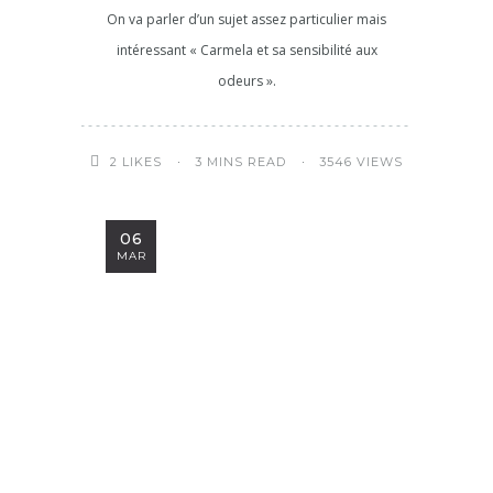
On va parler d’un sujet assez particulier mais
intéressant « Carmela et sa sensibilité aux
odeurs ».
3 MINS READ
3546 VIEWS
2
LIKES
06
MAR