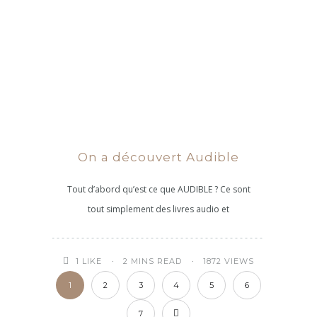
On a découvert Audible
Tout d’abord qu’est ce que AUDIBLE ? Ce sont
tout simplement des livres audio et
2 MINS READ
1872 VIEWS
1
LIKE
1
2
3
4
5
6
7