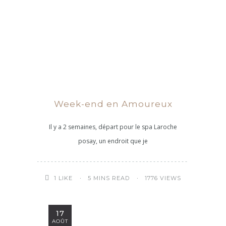
Week-end en Amoureux
Il y a 2 semaines, départ pour le spa Laroche
posay, un endroit que je
5 MINS READ
1776 VIEWS
1
LIKE
17
AOÛT