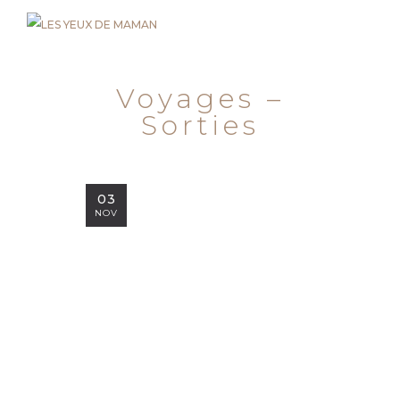
Voyages –
Sorties
03
NOV