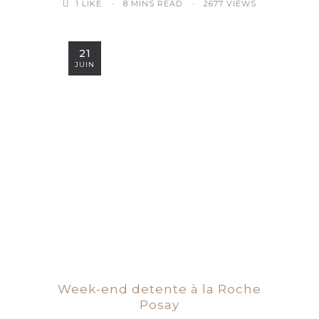
8 MINS READ
2677 VIEWS
1
LIKE
21
JUIN
Week-end detente à la Roche
Posay