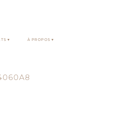
TS ♥
À PROPOS ♥
4060A8