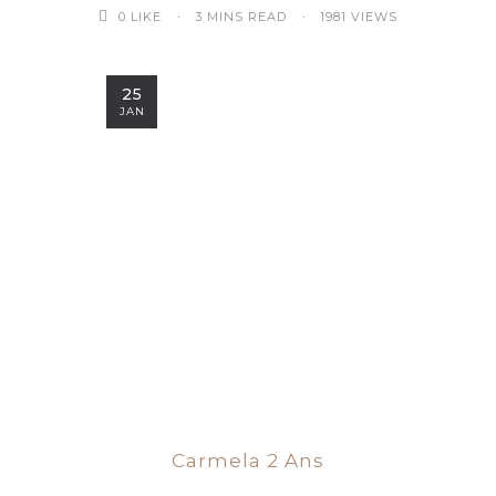
3 MINS READ
1981 VIEWS
0
LIKE
25
JAN
Carmela 2 Ans