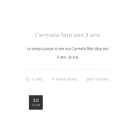
Carmela fete ses 3 ans
Le temps passe si vite ma Carmela fête dèja ses
3 ans . Je n’ai
4 MINS READ
2627 VIEWS
1
LIKE
30
JUIN