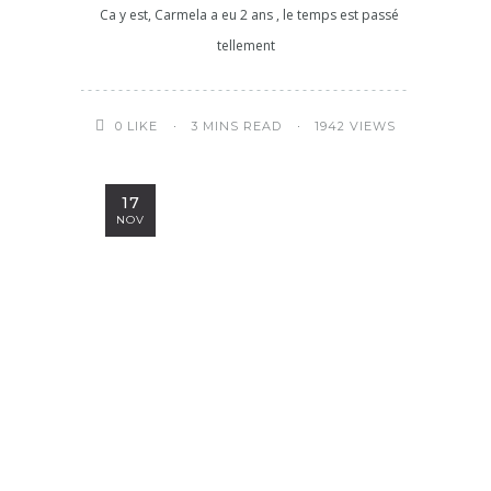
Ca y est, Carmela a eu 2 ans , le temps est passé
tellement
3 MINS READ
1942 VIEWS
0
LIKE
17
NOV